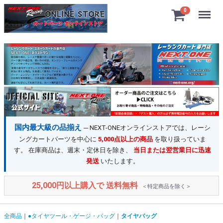
Menu
0
国内最大級の品揃え
─ NEXT-ONEオンラインストアでは、レーシ
ングカートパーツを中心に
5,000点以上の商品
を取り扱っていま
す。 在庫商品は、週末・定休日を除き、
当日または翌営業日に迅速
発送
いたします。
25,000円以上購入で 送料無料
＜特定商品を除く＞
全商品
●タイヤツール・ゲージ・バッグ
タイヤバッグ