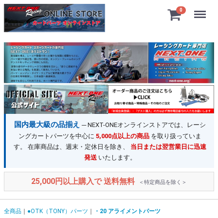
Menu
0
国内最大級の品揃え
─ NEXT-ONEオンラインストアでは、レーシ
ングカートパーツを中心に
5,000点以上の商品
を取り扱っていま
す。 在庫商品は、週末・定休日を除き、
当日または翌営業日に迅速
発送
いたします。
25,000円以上購入で 送料無料
＜特定商品を除く＞
全商品
●OTK（TONY）パーツ
・20 アライメントパーツ