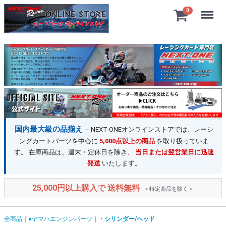
Menu
0
国内最大級の品揃え
─ NEXT-ONEオンラインストアでは、レーシ
ングカートパーツを中心に
5,000点以上の商品
を取り扱っていま
す。 在庫商品は、週末・定休日を除き、
当日または翌営業日に迅速
発送
いたします。
25,000円以上購入で 送料無料
＜特定商品を除く＞
全商品
●ヤマハエンジンパーツ
・シリンダー/ヘッド