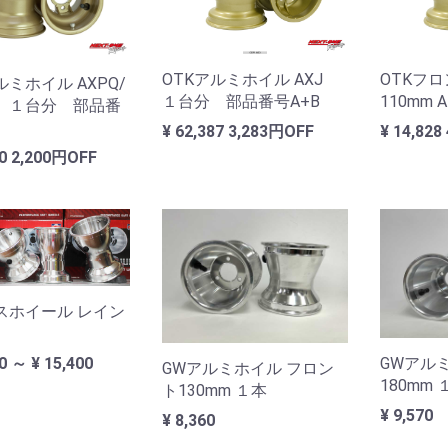
OTKアルミホイル AXJ
OTKフロ
ルミホイル AXPQ/
１台分 部品番号A+B
110mm
 １台分 部品番
¥ 62,387
3,283円OFF
¥ 14,828
00
2,200円OFF
スホイール レイン
GWアル
00 ～ ¥ 15,400
GWアルミホイル フロン
180mm 
ト130mm １本
¥ 9,570
¥ 8,360