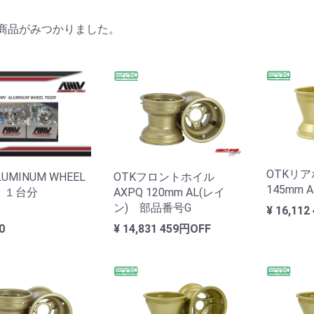
商品がみつかりました。
OTKリア
OTKフロントホイル
LUMINUM WHEEL
145mm
AXPQ 120mm AL(レイ
R １台分
ン) 部品番号G
¥ 16,112
¥ 14,831
459円OFF
00