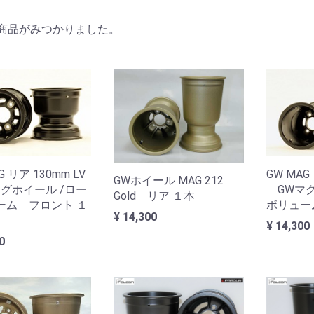
商品がみつかりました。
G リア 130mm LV
GW MAG
GWホイール MAG 212
グホイール /ロー
GWマグ
Gold リア １本
ーム フロント １
ボリュー
¥ 14,300
¥ 14,300
00