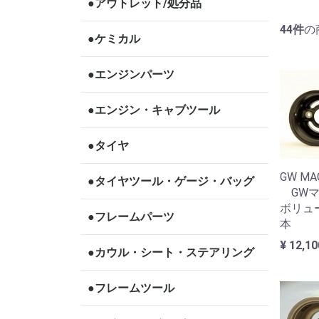
●アウトレット/処分品
44
件
の
●ケミカル
●エンジンパーツ
●エンジン・キャブツール
●タイヤ
GW MA
●タイヤツール・ゲージ・バッグ
GWマ
ボリュ
●フレームパーツ
本
¥ 12,1
●カウル・シート・ステアリング
●フレームツール