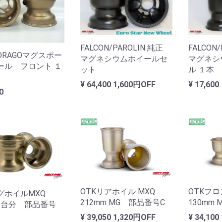
FALCON/PAROLIN 純正
FALCON
/DRAGOマグスポー
マグネシウムホイールセ
マグネシ
ール フロント １
ット
ル １本
¥ 64,400
1,600円OFF
¥ 17,600
00
OTKリアホイル MXQ
OTKフロ
グホイルMXQ
212mm MG 部品番号C
130mm
１台分 部品番号
¥ 39,050
1,320円OFF
¥ 34,100