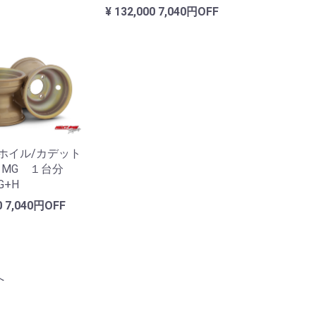
¥ 132,000
7,040円OFF
グホイル/カデット
C MG １台分
+H
0
7,040円OFF
へ