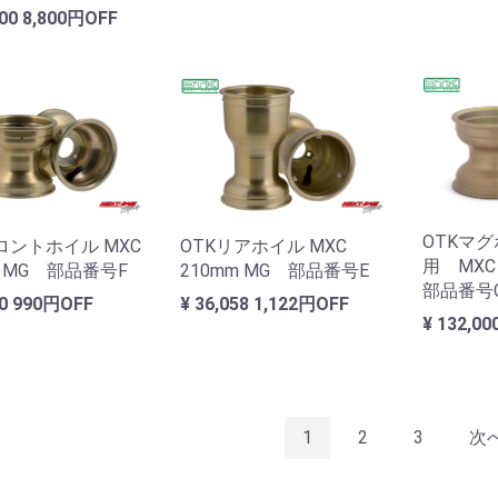
000
8,800円OFF
OTKマ
ロントホイル MXC
OTKリアホイル MXC
用 MX
m MG 部品番号F
210mm MG 部品番号E
部品番号G
50
990円OFF
¥ 36,058
1,122円OFF
¥ 132,00
1
2
3
次